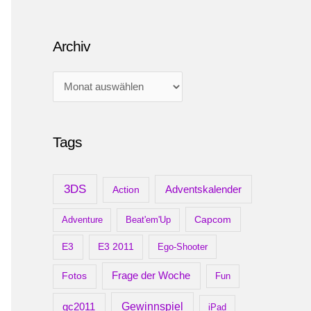
Archiv
A
r
c
Tags
h
i
v
3DS
Adventskalender
Action
Capcom
Adventure
Beat'em'Up
E3
E3 2011
Ego-Shooter
Frage der Woche
Fotos
Fun
gc2011
Gewinnspiel
iPad