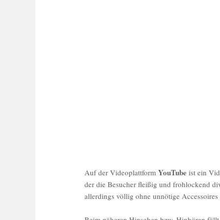
YouTube
Auf der Videoplattform
ist ein Vi
der die Besucher fleißig und frohlockend di
allerdings völlig ohne unnötige Accessoire
Beim näheren Hinsehen bzw. Hinhören fällt j