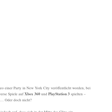
deo einer Party in New York City veröffentlicht worden, bei
Xbox 360
PlayStation 3
verse Spiele auf
und
spielten –
s … Oder doch nicht?
edoch auf, dass sich in der Mitte des Clips ein