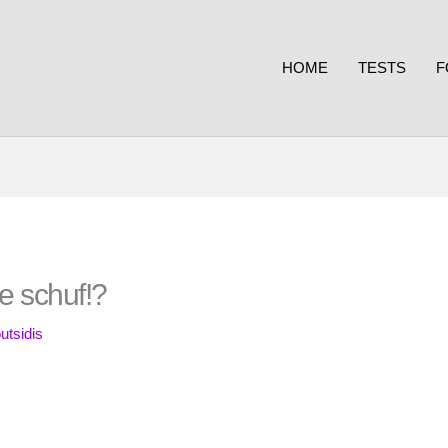
HOME
TESTS
F
e schuf!?
utsidis