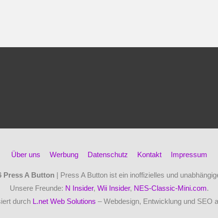
Über uns
Werbung
Datenschutz
Kontakt
Impressum
6
Press A Button
| Press A Button ist ein inoffizielles und unabhäng
Unsere Freunde:
N Insider
,
Wii Insider
,
NES-Classic-Mini.com
.
iert durch
L.net Web Solutions
– Webdesign, Entwicklung und SEO 