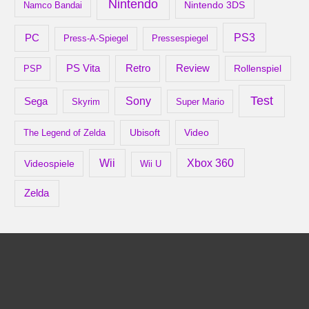
Nintendo
Nintendo 3DS
Namco Bandai
PS3
PC
Press-A-Spiegel
Pressespiegel
Retro
PS Vita
Review
Rollenspiel
PSP
Test
Sony
Sega
Skyrim
Super Mario
Ubisoft
Video
The Legend of Zelda
Xbox 360
Wii
Videospiele
Wii U
Zelda