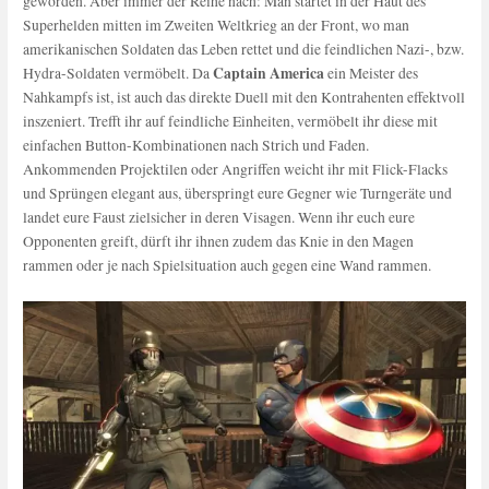
geworden. Aber immer der Reihe nach: Man startet in der Haut des
Superhelden mitten im Zweiten Weltkrieg an der Front, wo man
amerikanischen Soldaten das Leben rettet und die feindlichen Nazi-, bzw.
Captain America
Hydra-Soldaten vermöbelt. Da
ein Meister des
Nahkampfs ist, ist auch das direkte Duell mit den Kontrahenten effektvoll
inszeniert. Trefft ihr auf feindliche Einheiten, vermöbelt ihr diese mit
einfachen Button-Kombinationen nach Strich und Faden.
Ankommenden Projektilen oder Angriffen weicht ihr mit Flick-Flacks
und Sprüngen elegant aus, überspringt eure Gegner wie Turngeräte und
landet eure Faust zielsicher in deren Visagen. Wenn ihr euch eure
Opponenten greift, dürft ihr ihnen zudem das Knie in den Magen
rammen oder je nach Spielsituation auch gegen eine Wand rammen.