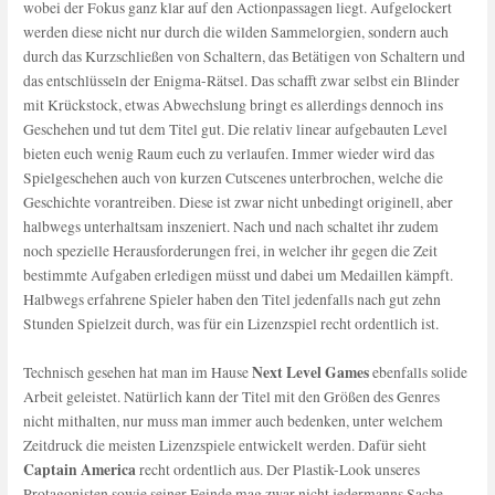
wobei der Fokus ganz klar auf den Actionpassagen liegt. Aufgelockert
werden diese nicht nur durch die wilden Sammelorgien, sondern auch
durch das Kurzschließen von Schaltern, das Betätigen von Schaltern und
das entschlüsseln der Enigma-Rätsel. Das schafft zwar selbst ein Blinder
mit Krückstock, etwas Abwechslung bringt es allerdings dennoch ins
Geschehen und tut dem Titel gut. Die relativ linear aufgebauten Level
bieten euch wenig Raum euch zu verlaufen. Immer wieder wird das
Spielgeschehen auch von kurzen Cutscenes unterbrochen, welche die
Geschichte vorantreiben. Diese ist zwar nicht unbedingt originell, aber
halbwegs unterhaltsam inszeniert. Nach und nach schaltet ihr zudem
noch spezielle Herausforderungen frei, in welcher ihr gegen die Zeit
bestimmte Aufgaben erledigen müsst und dabei um Medaillen kämpft.
Halbwegs erfahrene Spieler haben den Titel jedenfalls nach gut zehn
Stunden Spielzeit durch, was für ein Lizenzspiel recht ordentlich ist.
Next Level Games
Technisch gesehen hat man im Hause
ebenfalls solide
Arbeit geleistet. Natürlich kann der Titel mit den Größen des Genres
nicht mithalten, nur muss man immer auch bedenken, unter welchem
Zeitdruck die meisten Lizenzspiele entwickelt werden. Dafür sieht
Captain America
recht ordentlich aus. Der Plastik-Look unseres
Protagonisten sowie seiner Feinde mag zwar nicht jedermanns Sache