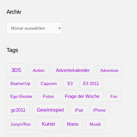
Archiv
A
r
c
Tags
h
i
v
3DS
Adventskalender
Action
Adventure
Capcom
Beat'em'Up
E3
E3 2011
Frage der Woche
Ego-Shooter
Fotos
Fun
gc2011
Gewinnspiel
iPad
iPhone
Kunst
Mario
Musik
Jump'n'Run