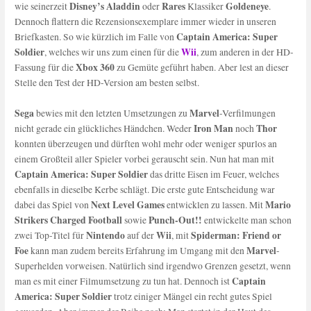
Disney’s Aladdin
Rares
Goldeneye
wie seinerzeit
oder
Klassiker
.
Dennoch flattern die Rezensionsexemplare immer wieder in unseren
Captain America: Super
Briefkasten. So wie kürzlich im Falle von
Soldier
Wii
, welches wir uns zum einen für die
, zum anderen in der HD-
Xbox 360
Fassung für die
zu Gemüte geführt haben. Aber lest an dieser
Stelle den Test der HD-Version am besten selbst.
Sega
Marvel
bewies mit den letzten Umsetzungen zu
-Verfilmungen
Iron Man
Thor
nicht gerade ein glückliches Händchen. Weder
noch
konnten überzeugen und dürften wohl mehr oder weniger spurlos an
einem Großteil aller Spieler vorbei gerauscht sein. Nun hat man mit
Captain America: Super Soldier
das dritte Eisen im Feuer, welches
ebenfalls in dieselbe Kerbe schlägt. Die erste gute Entscheidung war
Next Level Games
Mario
dabei das Spiel von
entwicklen zu lassen. Mit
Strikers Charged Football
Punch-Out!!
sowie
entwickelte man schon
Nintendo
Wii
Spiderman: Friend or
zwei Top-Titel für
auf der
, mit
Foe
Marvel
kann man zudem bereits Erfahrung im Umgang mit den
-
Superhelden vorweisen. Natürlich sind irgendwo Grenzen gesetzt, wenn
Captain
man es mit einer Filmumsetzung zu tun hat. Dennoch ist
America: Super Soldier
trotz einiger Mängel ein recht gutes Spiel