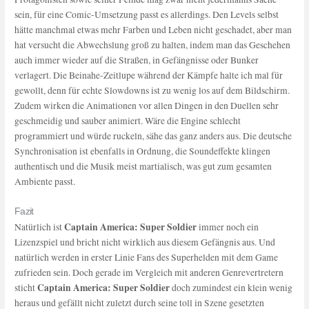
sein, für eine Comic-Umsetzung passt es allerdings. Den Levels selbst
hätte manchmal etwas mehr Farben und Leben nicht geschadet, aber man
hat versucht die Abwechslung groß zu halten, indem man das Geschehen
auch immer wieder auf die Straßen, in Gefängnisse oder Bunker
verlagert. Die Beinahe-Zeitlupe während der Kämpfe halte ich mal für
gewollt, denn für echte Slowdowns ist zu wenig los auf dem Bildschirm.
Zudem wirken die Animationen vor allen Dingen in den Duellen sehr
geschmeidig und sauber animiert. Wäre die Engine schlecht
programmiert und würde ruckeln, sähe das ganz anders aus. Die deutsche
Synchronisation ist ebenfalls in Ordnung, die Soundeffekte klingen
authentisch und die Musik meist martialisch, was gut zum gesamten
Ambiente passt.
Fazit
Captain America: Super Soldier
Natürlich ist
immer noch ein
Lizenzspiel und bricht nicht wirklich aus diesem Gefängnis aus. Und
natürlich werden in erster Linie Fans des Superhelden mit dem Game
zufrieden sein. Doch gerade im Vergleich mit anderen Genrevertretern
Captain America: Super Soldier
sticht
doch zumindest ein klein wenig
heraus und gefällt nicht zuletzt durch seine toll in Szene gesetzten