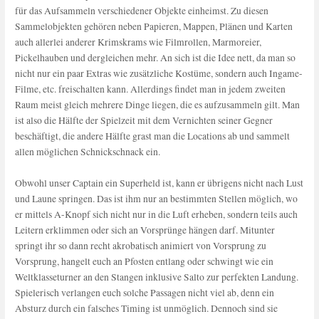
für das Aufsammeln verschiedener Objekte einheimst. Zu diesen
Sammelobjekten gehören neben Papieren, Mappen, Plänen und Karten
auch allerlei anderer Krimskrams wie Filmrollen, Marmoreier,
Pickelhauben und dergleichen mehr. An sich ist die Idee nett, da man so
nicht nur ein paar Extras wie zusätzliche Kostüme, sondern auch Ingame-
Filme, etc. freischalten kann. Allerdings findet man in jedem zweiten
Raum meist gleich mehrere Dinge liegen, die es aufzusammeln gilt. Man
ist also die Hälfte der Spielzeit mit dem Vernichten seiner Gegner
beschäftigt, die andere Hälfte grast man die Locations ab und sammelt
allen möglichen Schnickschnack ein.
Obwohl unser Captain ein Superheld ist, kann er übrigens nicht nach Lust
und Laune springen. Das ist ihm nur an bestimmten Stellen möglich, wo
er mittels A-Knopf sich nicht nur in die Luft erheben, sondern teils auch
Leitern erklimmen oder sich an Vorsprünge hängen darf. Mitunter
springt ihr so dann recht akrobatisch animiert von Vorsprung zu
Vorsprung, hangelt euch an Pfosten entlang oder schwingt wie ein
Weltklasseturner an den Stangen inklusive Salto zur perfekten Landung.
Spielerisch verlangen euch solche Passagen nicht viel ab, denn ein
Absturz durch ein falsches Timing ist unmöglich. Dennoch sind sie