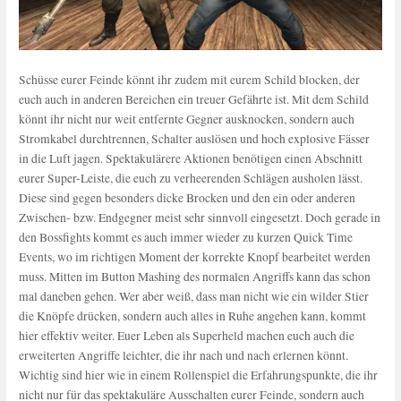
Schüsse eurer Feinde könnt ihr zudem mit eurem Schild blocken, der
euch auch in anderen Bereichen ein treuer Gefährte ist. Mit dem Schild
könnt ihr nicht nur weit entfernte Gegner ausknocken, sondern auch
Stromkabel durchtrennen, Schalter auslösen und hoch explosive Fässer
in die Luft jagen. Spektakulärere Aktionen benötigen einen Abschnitt
eurer Super-Leiste, die euch zu verheerenden Schlägen ausholen lässt.
Diese sind gegen besonders dicke Brocken und den ein oder anderen
Zwischen- bzw. Endgegner meist sehr sinnvoll eingesetzt. Doch gerade in
den Bossfights kommt es auch immer wieder zu kurzen Quick Time
Events, wo im richtigen Moment der korrekte Knopf bearbeitet werden
muss. Mitten im Button Mashing des normalen Angriffs kann das schon
mal daneben gehen. Wer aber weiß, dass man nicht wie ein wilder Stier
die Knöpfe drücken, sondern auch alles in Ruhe angehen kann, kommt
hier effektiv weiter. Euer Leben als Superheld machen euch auch die
erweiterten Angriffe leichter, die ihr nach und nach erlernen könnt.
Wichtig sind hier wie in einem Rollenspiel die Erfahrungspunkte, die ihr
nicht nur für das spektakuläre Ausschalten eurer Feinde, sondern auch