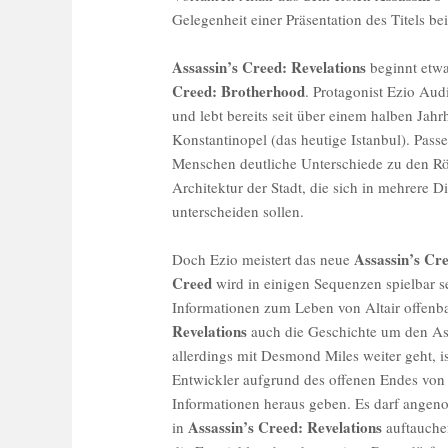
Gelegenheit einer Präsentation des Titels b
Assassin’s Creed: Revelations
beginnt etwa
Creed: Brotherhood
. Protagonist Ezio Audi
und lebt bereits seit über einem halben Jah
Konstantinopel (das heutige Istanbul). Pass
Menschen deutliche Unterschiede zu den Röm
Architektur der Stadt, die sich in mehrere Di
unterscheiden sollen.
Assassin’s Cr
Doch Ezio meistert das neue
Creed
wird in einigen Sequenzen spielbar s
Informationen zum Leben von Altair offenb
Revelations
auch die Geschichte um den As
allerdings mit Desmond Miles weiter geht, i
Entwickler aufgrund des offenen Endes vo
Informationen heraus geben. Es darf ange
Assassin’s Creed: Revelations
in
auftauchen