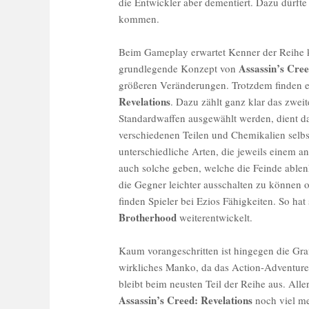
die Entwickler aber dementiert. Dazu dürfte
kommen.
Beim Gameplay erwartet Kenner der Reihe
Assassin’s Cre
grundlegende Konzept von
größeren Veränderungen. Trotzdem finden e
Revelations
. Dazu zählt ganz klar das zwei
Standardwaffen ausgewählt werden, dient d
verschiedenen Teilen und Chemikalien selb
unterschiedliche Arten, die jeweils einem 
auch solche geben, welche die Feinde ablen
die Gegner leichter ausschalten zu können
finden Spieler bei Ezios Fähigkeiten. So hat
Brotherhood
weiterentwickelt.
Kaum vorangeschritten ist hingegen die Gr
wirkliches Manko, da das Action-Adventure 
bleibt beim neusten Teil der Reihe aus. Alle
Assassin’s Creed: Revelations
noch viel me