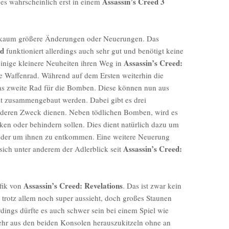
Assassin’s Creed 3
 es wahrscheinlich erst in einem
 kaum größere Änderungen oder Neuerungen. Das
ed
funktioniert allerdings auch sehr gut und benötigt keine
Assassin’s Creed:
inige kleinere Neuheiten ihren Weg in
te Waffenrad. Während auf dem Ersten weiterhin die
as zweite Rad für die Bomben. Diese können nun aus
st zusammengebaut werden. Dabei gibt es drei
anderen Zweck dienen. Neben tödlichen Bomben, wird es
ken oder behindern sollen. Dies dient natürlich dazu um
 oder um ihnen zu entkommen. Eine weitere Neuerung
Assassin’s Creed:
 sich unter anderem der Adlerblick seit
Assassin’s Creed: Revelations
afik von
. Das ist zwar kein
trotz allem noch super aussieht, doch großes Staunen
rdings dürfte es auch schwer sein bei einem Spiel wie
hr aus den beiden Konsolen herauszukitzeln ohne an