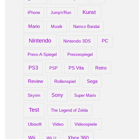
Kunst
iPhone
Jump'n'Run
Mario
Musik
Namco Bandai
Nintendo
PC
Nintendo 3DS
Press-A-Spiegel
Pressespiegel
PS3
Retro
PS Vita
PSP
Review
Rollenspiel
Sega
Sony
Skyrim
Super Mario
Test
The Legend of Zelda
Ubisoft
Video
Videospiele
Xbox 360
Wii
Wii U