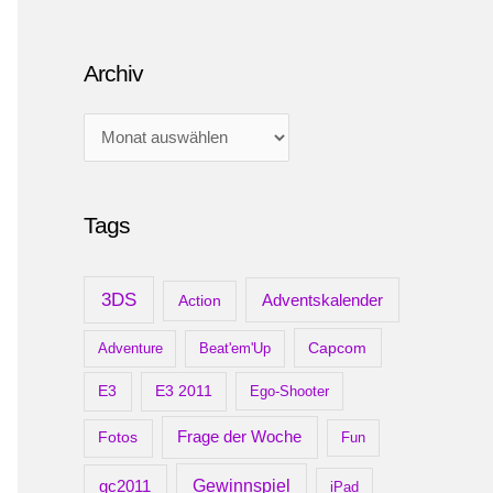
Archiv
A
r
c
Tags
h
i
v
3DS
Adventskalender
Action
Capcom
Adventure
Beat'em'Up
E3
E3 2011
Ego-Shooter
Frage der Woche
Fotos
Fun
gc2011
Gewinnspiel
iPad