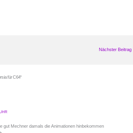
Nächster Beitrag
sia für C64“
2 UHR
ie gut Mechner damals die Animationen hinbekommen