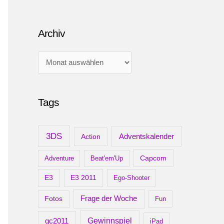
Archiv
A
r
c
Tags
h
i
v
3DS
Adventskalender
Action
Capcom
Adventure
Beat'em'Up
E3
E3 2011
Ego-Shooter
Frage der Woche
Fotos
Fun
gc2011
Gewinnspiel
iPad