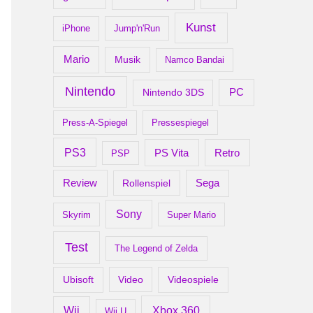
Kunst
iPhone
Jump'n'Run
Mario
Musik
Namco Bandai
Nintendo
PC
Nintendo 3DS
Press-A-Spiegel
Pressespiegel
PS3
Retro
PS Vita
PSP
Review
Rollenspiel
Sega
Sony
Skyrim
Super Mario
Test
The Legend of Zelda
Ubisoft
Video
Videospiele
Xbox 360
Wii
Wii U