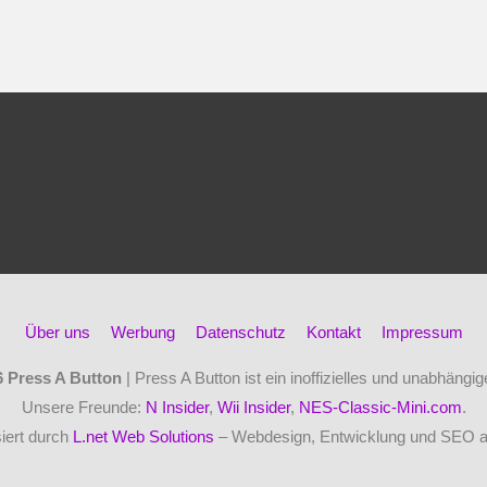
Über uns
Werbung
Datenschutz
Kontakt
Impressum
6
Press A Button
| Press A Button ist ein inoffizielles und unabhäng
Unsere Freunde:
N Insider
,
Wii Insider
,
NES-Classic-Mini.com
.
iert durch
L.net Web Solutions
– Webdesign, Entwicklung und SEO 