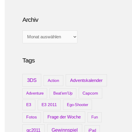
Archiv
A
r
c
Tags
h
i
v
3DS
Adventskalender
Action
Capcom
Adventure
Beat'em'Up
E3
E3 2011
Ego-Shooter
Frage der Woche
Fotos
Fun
gc2011
Gewinnspiel
iPad