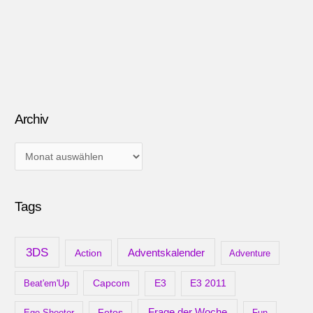
Archiv
A
r
c
Tags
h
i
v
3DS
Adventskalender
Action
Adventure
Capcom
Beat'em'Up
E3
E3 2011
Frage der Woche
Ego-Shooter
Fotos
Fun