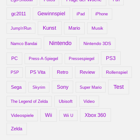
gc2011
Gewinnspiel
iPad
iPhone
Kunst
Mario
Musik
Jump'n'Run
Nintendo
Nintendo 3DS
Namco Bandai
PS3
PC
Press-A-Spiegel
Pressespiegel
Retro
PS Vita
Review
Rollenspiel
PSP
Test
Sony
Sega
Skyrim
Super Mario
Ubisoft
Video
The Legend of Zelda
Xbox 360
Wii
Videospiele
Wii U
Zelda