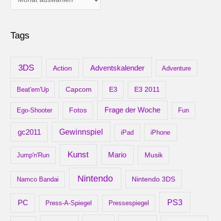
r
c
Tags
h
i
v
3DS
Adventskalender
Action
Adventure
Capcom
Beat'em'Up
E3
E3 2011
Frage der Woche
Ego-Shooter
Fotos
Fun
gc2011
Gewinnspiel
iPad
iPhone
Kunst
Mario
Musik
Jump'n'Run
Nintendo
Nintendo 3DS
Namco Bandai
PS3
PC
Press-A-Spiegel
Pressespiegel