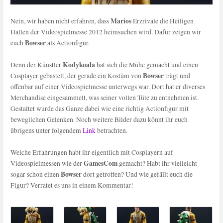
Marios
Nein, wir haben nicht erfahren, dass
Erzrivale die Heiligen
Hallen der Videospielmesse 2012 heimsuchen wird. Dafür zeigen wir
Bowser
euch
als Actionfigur.
Kodykoala
Denn der Künstler
hat sich die Mühe gemacht und einen
Bowser
Cosplayer gebastelt, der gerade ein Kostüm von
trägt und
offenbar auf einer Videospielmesse unterwegs war. Dort hat er diverses
Merchandise eingesammelt, was seiner vollen Tüte zu entnehmen ist.
Gestaltet wurde das Ganze dabei wie eine richtig Actionfigur mit
beweglichen Gelenken. Noch weitere Bilder dazu könnt ihr euch
übrigens unter folgendem
Li
nk
betrachten.
Welche Erfahrungen habt ihr eigentlich mit Cosplayern auf
GamesCom
Videospielmessen wie der
gemacht? Habt ihr vielleicht
Bowser
sogar schon einen
dort getroffen? Und wie gefällt euch die
Figur? Verratet es uns in einem Kommentar!