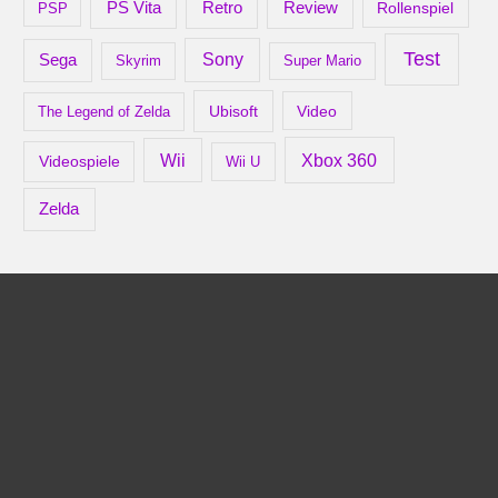
Retro
PS Vita
Review
Rollenspiel
PSP
Test
Sony
Sega
Skyrim
Super Mario
Ubisoft
Video
The Legend of Zelda
Xbox 360
Wii
Videospiele
Wii U
Zelda