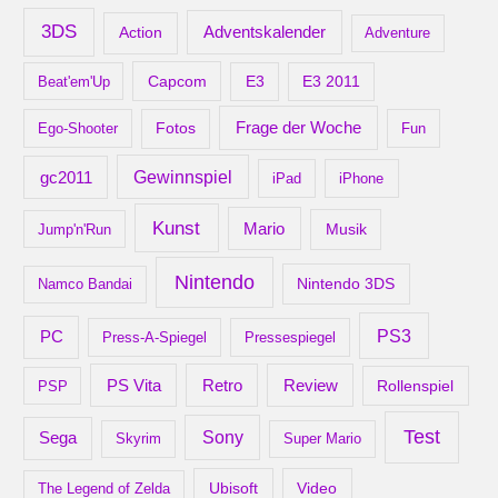
v
3DS
Adventskalender
Action
Adventure
Capcom
Beat'em'Up
E3
E3 2011
Frage der Woche
Ego-Shooter
Fotos
Fun
gc2011
Gewinnspiel
iPad
iPhone
Kunst
Mario
Musik
Jump'n'Run
Nintendo
Nintendo 3DS
Namco Bandai
PS3
PC
Press-A-Spiegel
Pressespiegel
Retro
PS Vita
Review
Rollenspiel
PSP
Test
Sony
Sega
Skyrim
Super Mario
Ubisoft
Video
The Legend of Zelda