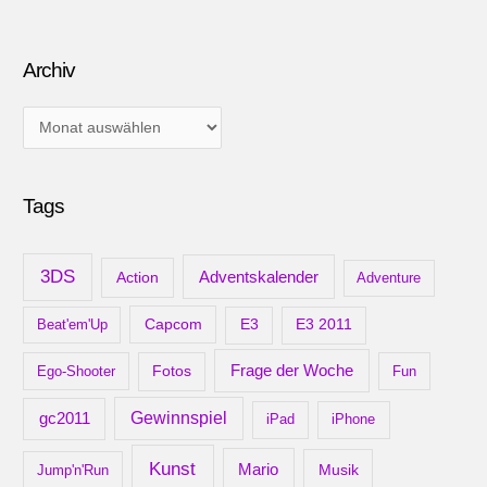
Archiv
A
r
c
Tags
h
i
v
3DS
Adventskalender
Action
Adventure
Capcom
Beat'em'Up
E3
E3 2011
Frage der Woche
Ego-Shooter
Fotos
Fun
gc2011
Gewinnspiel
iPad
iPhone
Kunst
Mario
Musik
Jump'n'Run