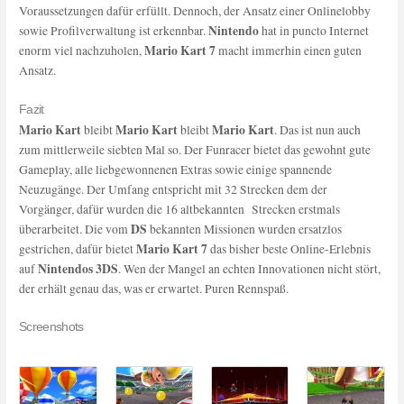
Voraussetzungen dafür erfüllt. Dennoch, der Ansatz einer Onlinelobby
Nintendo
sowie Profilverwaltung ist erkennbar.
hat in puncto Internet
Mario Kart 7
enorm viel nachzuholen,
macht immerhin einen guten
Ansatz.
Fazit
Mario Kart
Mario Kart
Mario Kart
bleibt
bleibt
. Das ist nun auch
zum mittlerweile siebten Mal so. Der Funracer bietet das gewohnt gute
Gameplay, alle liebgewonnenen Extras sowie einige spannende
Neuzugänge. Der Umfang entspricht mit 32 Strecken dem der
Vorgänger, dafür wurden die 16 altbekannten Strecken erstmals
DS
überarbeitet. Die vom
bekannten Missionen wurden ersatzlos
Mario Kart 7
gestrichen, dafür bietet
das bisher beste Online-Erlebnis
Nintendos 3DS
auf
. Wen der Mangel an echten Innovationen nicht stört,
der erhält genau das, was er erwartet. Puren Rennspaß.
Screenshots