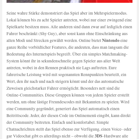
Seine wahre Stärke demonstriert das Spiel aber im Mehrspielermodus.
Lokal können bis zu acht Spieler antreten, wobei nur einer zwingend eine
Spielkarte besitzen muss. Alle anderen sind dann zwar auf lediglich einen
Fahrer beschränkt (Shy Guy), aber sonst kann ohne Einschränkung aus
Nintendo
allen Modi und Strecken gewählt werden. Online bietet
eine
ganze Reihe vorbildlicher Features, die andeuten, dass man langsam die
Bedeutung des Internetspiels begreift. Über ein simples Matchmaking-
System könnt ihr in sekundenschnelle gegen Spieler aus aller Welt
antreten, wobei in den Rennen praktisch nie Lags auftreten. Eure
fahrerische Leistung wird mit sogenannten Rennpunkten beurteilt, ein
Wert, den ihr nach und nach steigern könnt und der das automatische
Zuweisen gleichstarker Fahrer ermöglicht. Besonders nett sind die
Online-Communities. Diese Gruppen können von jedem Spieler erstellt
werden, um ohne lästige Freundescodes mit Bekannten zu spielen. Wird
eine Community gegründet, generiert das Spiel automatisch einen
Beitrittscode. Jeder, der diesen Code im Onlinemenü eingibt, kann direkt
der Community beitreten. Einfach und komfortabel. Simple
Chatnachrichten stellt das Spiel ebenso zur Verfügung, einen Voice- oder
3DS
gar Videochat gibt es allerdings nicht – obwohl die
-Hardware alle