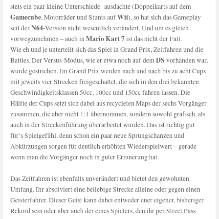
stets ein paar kleine Unterschiede ausdachte (Doppelkarts auf dem
Gamecube
Wii
, Motorräder und Stunts auf
), so hat sich das Gameplay
N64
seit der
-Version nicht wesentlich verändert. Und um es gleich
Mario Kart 7
vorwegzunehmen – auch in
ist das nicht der Fall.
Wie eh und je unterteilt sich das Spiel in Grand Prix, Zeitfahren und die
DS
Battles. Der Versus-Modus, wie er etwa noch auf dem
vorhanden war,
wurde gestrichen. Im Grand Prix werden nach und nach bis zu acht Cups
mit jeweils vier Strecken freigeschaltet, die sich in den drei bekannten
Geschwindigkeitsklassen 50cc, 100cc und 150cc fahren lassen. Die
Hälfte der Cups setzt sich dabei aus recycleten Maps der sechs Vorgänger
zusammen, die aber nicht 1:1 übernommen, sondern sowohl grafisch, als
auch in der Streckenführung überarbeitet wurden. Das ist richtig gut
für’s Spielgefühl, denn schon ein paar neue Sprungschanzen und
Abkürzungen sorgen für deutlich erhöhten Wiederspielwert – gerade
wenn man die Vorgänger noch in guter Erinnerung hat.
Das Zeitfahren ist ebenfalls unverändert und bietet den gewohnten
Umfang. Ihr absolviert eine beliebige Strecke alleine oder gegen einen
Geisterfahrer. Dieser Geist kann dabei entweder euer eigener, bisheriger
Rekord sein oder aber auch der eines Spielers, den ihr per Street Pass