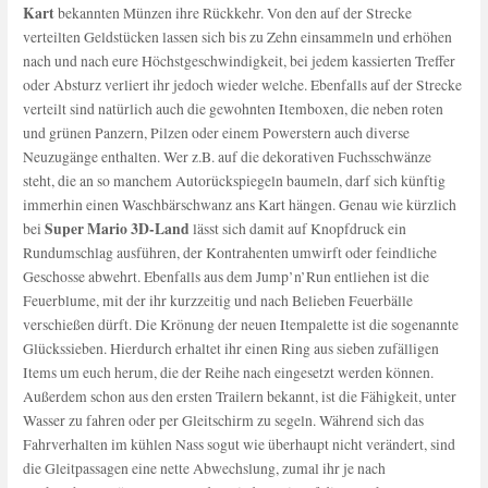
Kart
bekannten Münzen ihre Rückkehr. Von den auf der Strecke
verteilten Geldstücken lassen sich bis zu Zehn einsammeln und erhöhen
nach und nach eure Höchstgeschwindigkeit, bei jedem kassierten Treffer
oder Absturz verliert ihr jedoch wieder welche. Ebenfalls auf der Strecke
verteilt sind natürlich auch die gewohnten Itemboxen, die neben roten
und grünen Panzern, Pilzen oder einem Powerstern auch diverse
Neuzugänge enthalten. Wer z.B. auf die dekorativen Fuchsschwänze
steht, die an so manchem Autorückspiegeln baumeln, darf sich künftig
immerhin einen Waschbärschwanz ans Kart hängen. Genau wie kürzlich
Super Mario 3D-Land
bei
lässt sich damit auf Knopfdruck ein
Rundumschlag ausführen, der Kontrahenten umwirft oder feindliche
Geschosse abwehrt. Ebenfalls aus dem Jump’n’Run entliehen ist die
Feuerblume, mit der ihr kurzzeitig und nach Belieben Feuerbälle
verschießen dürft. Die Krönung der neuen Itempalette ist die sogenannte
Glückssieben. Hierdurch erhaltet ihr einen Ring aus sieben zufälligen
Items um euch herum, die der Reihe nach eingesetzt werden können.
Außerdem schon aus den ersten Trailern bekannt, ist die Fähigkeit, unter
Wasser zu fahren oder per Gleitschirm zu segeln. Während sich das
Fahrverhalten im kühlen Nass sogut wie überhaupt nicht verändert, sind
die Gleitpassagen eine nette Abwechslung, zumal ihr je nach