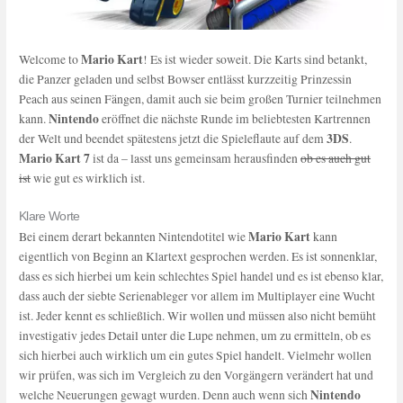
Mario Kart
Welcome to
! Es ist wieder soweit. Die Karts sind betankt,
die Panzer geladen und selbst Bowser entlässt kurzzeitig Prinzessin
Peach aus seinen Fängen, damit auch sie beim großen Turnier teilnehmen
Nintendo
kann.
eröffnet die nächste Runde im beliebtesten Kartrennen
3DS
der Welt und beendet spätestens jetzt die Spieleflaute auf dem
.
Mario Kart 7
ist da – lasst uns gemeinsam herausfinden
ob es auch gut
ist
wie gut es wirklich ist.
Klare Worte
Mario Kart
Bei einem derart bekannten Nintendotitel wie
kann
eigentlich von Beginn an Klartext gesprochen werden. Es ist sonnenklar,
dass es sich hierbei um kein schlechtes Spiel handel und es ist ebenso klar,
dass auch der siebte Serienableger vor allem im Multiplayer eine Wucht
ist. Jeder kennt es schließlich. Wir wollen und müssen also nicht bemüht
investigativ jedes Detail unter die Lupe nehmen, um zu ermitteln, ob es
sich hierbei auch wirklich um ein gutes Spiel handelt. Vielmehr wollen
wir prüfen, was sich im Vergleich zu den Vorgängern verändert hat und
Nintendo
welche Neuerungen gewagt wurden. Denn auch wenn sich