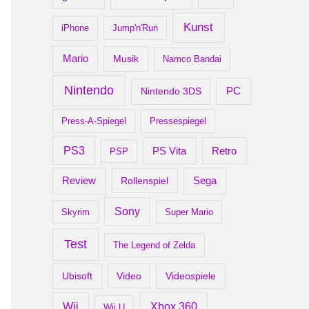
Kunst
iPhone
Jump'n'Run
Mario
Musik
Namco Bandai
Nintendo
PC
Nintendo 3DS
Press-A-Spiegel
Pressespiegel
PS3
Retro
PS Vita
PSP
Review
Rollenspiel
Sega
Sony
Skyrim
Super Mario
Test
The Legend of Zelda
Ubisoft
Video
Videospiele
Xbox 360
Wii
Wii U