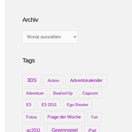
Archiv
A
r
c
Tags
h
i
v
3DS
Adventskalender
Action
Capcom
Adventure
Beat'em'Up
E3
E3 2011
Ego-Shooter
Frage der Woche
Fotos
Fun
gc2011
Gewinnspiel
iPad