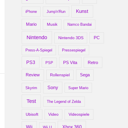
Kunst
iPhone
Jump'n'Run
Mario
Musik
Namco Bandai
Nintendo
PC
Nintendo 3DS
Press-A-Spiegel
Pressespiegel
PS3
Retro
PS Vita
PSP
Review
Rollenspiel
Sega
Sony
Skyrim
Super Mario
Test
The Legend of Zelda
Ubisoft
Video
Videospiele
Xbox 360
Wii
Wii U