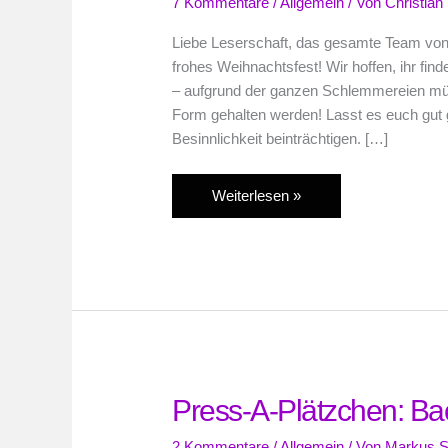
7 Kommentare
/
Allgemein
/ Von
Christian
Liebe Leserschaft, das gesamte Team von
frohes Weihnachtsfest! Wir hoffen, ihr f
– aufgrund der ganzen Schlemmereien müs
Form gehalten werden! Lasst es euch gut 
Besinnlichkeit beinträchtigen. […]
Press
Weiterlesen »
A
Button
wünscht
frohe
Weihnachten!
Press-A-Plätzchen: B
2 Kommentare
/
Allgemein
/ Von
Markus S