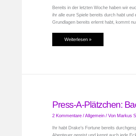
Bereits in der letzten Woche haben wir euc
ihr alle eure Spiele bereits durch habt und
Grundlagen bereits erlernt habt, kommt nu
Press-
Weiterlesen »
A-
Plätzchen:
Backen
für
fortgeschrittene
Gamer
Press-A-Plätzchen: Ba
2 Kommentare
/
Allgemein
/ Von
Markus S
Ihr habt Drake’s Fortune bereits durchgesp
Abenteuer gereist und kennt auch jede Ec