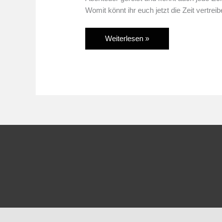
Womit könnt ihr euch jetzt die Zeit vertr
Press-
Weiterlesen »
A-
Plätzchen:
Backen
für
Gamer