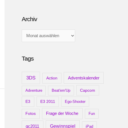
Archiv
A
r
c
Tags
h
i
v
3DS
Adventskalender
Action
Capcom
Adventure
Beat'em'Up
E3
E3 2011
Ego-Shooter
Frage der Woche
Fotos
Fun
gc2011
Gewinnspiel
iPad