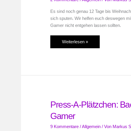
Es sind noch genau 12 Tage bis Weihnach
sich sputen. Wir helfen euch deswegen mi
Gamer nicht entgehen lassen sollten.
Press-
Weiterlesen »
A-
Plätzchen:
Backen
für
Hardcore-
Gamer
Press-A-Plätzchen: Bac
Gamer
9 Kommentare
/
Allgemein
/ Von
Markus S