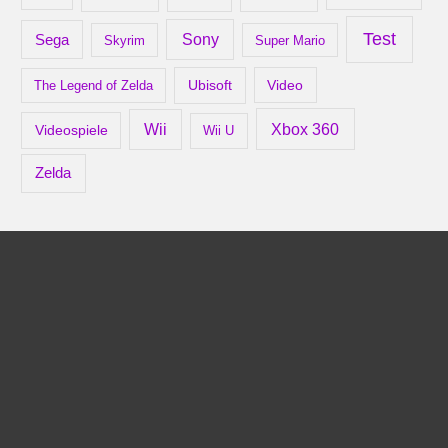
Test
Sony
Sega
Skyrim
Super Mario
Ubisoft
Video
The Legend of Zelda
Xbox 360
Wii
Videospiele
Wii U
Zelda