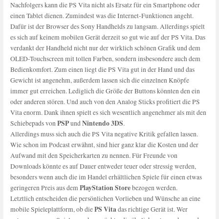
Nachfolgers kann die PS Vita nicht als Ersatz für ein Smartphone oder
einen Tablet dienen. Zumindest was die Internet-Funktionen angeht.
Dafür ist der Browser des Sony Handhelds zu langsam. Allerdings spielt
es sich auf keinem mobilen Gerät derzeit so gut wie auf der PS Vita. Das
verdankt der Handheld nicht nur der wirklich schönen Grafik und dem
OLED-Touchscreen mit tollen Farben, sondern insbesondere auch dem
Bedienkomfort. Zum einen liegt die PS Vita gut in der Hand und das
Gewicht ist angenehm, außerdem lassen sich die einzelnen Knöpfe
immer gut erreichen. Lediglich die Größe der Buttons könnten den ein
oder anderen stören. Und auch von den Analog Sticks profitiert die PS
Vita enorm. Dank ihnen spielt es sich wesentlich angenehmer als mit den
PSP
Nintendo 3DS
Schiebepads von
und
.
Allerdings muss sich auch die PS Vita negative Kritik gefallen lassen.
Wie schon im Podcast erwähnt, sind hier ganz klar die Kosten und der
Aufwand mit den Speicherkarten zu nennen. Für Freunde von
Downloads könnte es auf Dauer entweder teuer oder stressig werden,
besonders wenn auch die im Handel erhältlichen Spiele für einen etwas
PlayStation Store
geringeren Preis aus dem
bezogen werden.
Letztlich entscheiden die persönlichen Vorlieben und Wünsche an eine
PS Vita
mobile Spieleplattform, ob die
das richtige Gerät ist. Wer