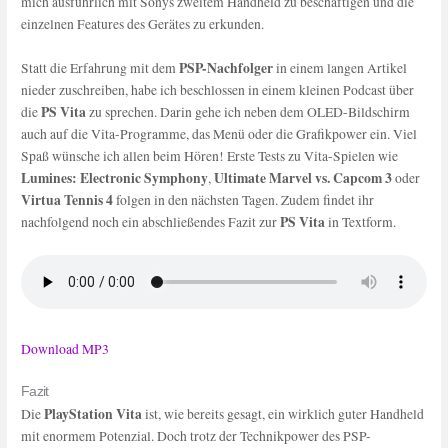
mich ausführlich mit Sonys zweitem Handheld zu beschäftigen und die
einzelnen Features des Gerätes zu erkunden.
PSP-Nachfolger
Statt die Erfahrung mit dem
in einem langen Artikel
nieder zuschreiben, habe ich beschlossen in einem kleinen Podcast über
PS Vita
die
zu sprechen. Darin gehe ich neben dem OLED-Bildschirm
auch auf die Vita-Programme, das Menü oder die Grafikpower ein. Viel
Spaß wünsche ich allen beim Hören! Erste Tests zu Vita-Spielen wie
Lumines: Electronic Symphony
Ultimate Marvel vs. Capcom 3
,
oder
Virtua Tennis 4
folgen in den nächsten Tagen. Zudem findet ihr
PS Vita
nachfolgend noch ein abschließendes Fazit zur
in Textform.
Download MP3
Fazit
PlayStation Vita
Die
ist, wie bereits gesagt, ein wirklich guter Handheld
mit enormem Potenzial. Doch trotz der Technikpower des PSP-