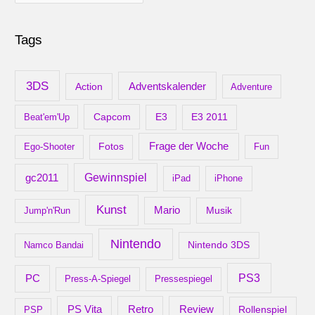
r
c
Tags
h
i
v
3DS
Adventskalender
Action
Adventure
Capcom
Beat'em'Up
E3
E3 2011
Frage der Woche
Ego-Shooter
Fotos
Fun
gc2011
Gewinnspiel
iPad
iPhone
Kunst
Mario
Musik
Jump'n'Run
Nintendo
Nintendo 3DS
Namco Bandai
PS3
PC
Press-A-Spiegel
Pressespiegel
Retro
PS Vita
Review
Rollenspiel
PSP