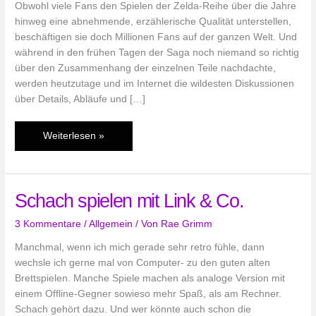
Obwohl viele Fans den Spielen der Zelda-Reihe über die Jahre
hinweg eine abnehmende, erzählerische Qualität unterstellen,
beschäftigen sie doch Millionen Fans auf der ganzen Welt. Und
während in den frühen Tagen der Saga noch niemand so richtig
über den Zusammenhang der einzelnen Teile nachdachte,
werden heutzutage und im Internet die wildesten Diskussionen
über Details, Abläufe und […]
Hyrule
Weiterlesen »
Historia
enthüllt
Geheimnisse
Schach spielen mit Link & Co.
der
Zelda-
3 Kommentare
/
Allgemein
/ Von
Rae Grimm
Reihe
Manchmal, wenn ich mich gerade sehr retro fühle, dann
wechsle ich gerne mal von Computer- zu den guten alten
Brettspielen. Manche Spiele machen als analoge Version mit
einem Offline-Gegner sowieso mehr Spaß, als am Rechner.
Schach gehört dazu. Und wer könnte auch schon die