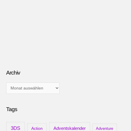
Archiv
A
r
c
Tags
h
i
v
3DS
Adventskalender
Action
Adventure