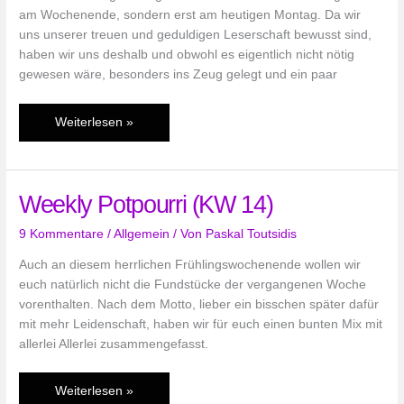
am Wochenende, sondern erst am heutigen Montag. Da wir
uns unserer treuen und geduldigen Leserschaft bewusst sind,
haben wir uns deshalb und obwohl es eigentlich nicht nötig
gewesen wäre, besonders ins Zeug gelegt und ein paar
Weekly
Weiterlesen »
Potpourri
(KW
18)
Weekly Potpourri (KW 14)
9 Kommentare
/
Allgemein
/ Von
Paskal Toutsidis
Auch an diesem herrlichen Frühlingswochenende wollen wir
euch natürlich nicht die Fundstücke der vergangenen Woche
vorenthalten. Nach dem Motto, lieber ein bisschen später dafür
mit mehr Leidenschaft, haben wir für euch einen bunten Mix mit
allerlei Allerlei zusammengefasst.
Weekly
Weiterlesen »