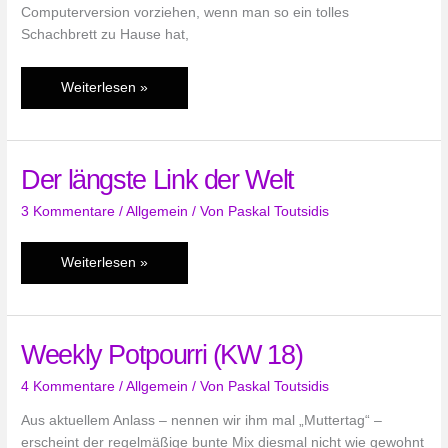
Computerversion vorziehen, wenn man so ein tolles
Schachbrett zu Hause hat,
Schach
Weiterlesen »
spielen
mit
Link
Der längste Link der Welt
&
Co.
3 Kommentare
/
Allgemein
/ Von
Paskal Toutsidis
Der
Weiterlesen »
längste
Link
der
Weekly Potpourri (KW 18)
Welt
4 Kommentare
/
Allgemein
/ Von
Paskal Toutsidis
Aus aktuellem Anlass – nennen wir ihm mal „Muttertag“ –
erscheint der regelmäßige bunte Mix diesmal nicht wie gewohnt