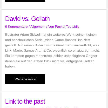
Potpourri
(KW
14)
David vs. Goliath
6 Kommentare
/
Allgemein
/ Von
Paskal Toutsidis
Illustrator Adam Sidwell hat ein weiteres Werk seiner kleinen
und beschaulichen Serie „Video Game Bosses“ ins Netz
gestellt. Auf seinen Bildern wird einmal mehr verdeutlicht, was
Link, Mario, Samus Aran & Co. eigentlich so einzigartig macht.
Sie kämpfen gegen monströse, schier unbesiegbare Gegner,
denen sie auf den ersten Bilck nicht viel entgegenzusetzen
haben.
David
Weiterlesen »
vs.
Goliath
Link to the past