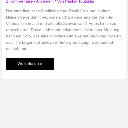
2 Kommentare
/
Allgemein
/ Von
Paskal Toutsidis
Der amerikanische Grafikdesigner David Cole hat in einer
kleinen Serie damit begonnen, Charaktere aus der Welt der
Videospiele in alte und aktuelle Schwarzweiß-Fotos hinein zu
retuschieren. Das mit Abstand gelungenste ist meiner Meinung
nach ein Foto, das einen Soldaten im zweiten Weltkrieg mit Link
aus The Legend of Zelda im Hintergrund zeigt. Der dadurch
entstehende
Link
Weiterlesen »
to
the
past