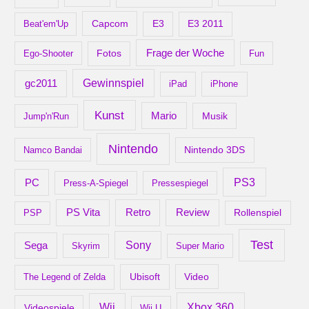
Capcom
Beat'em'Up
E3
E3 2011
Frage der Woche
Ego-Shooter
Fotos
Fun
gc2011
Gewinnspiel
iPad
iPhone
Kunst
Mario
Musik
Jump'n'Run
Nintendo
Nintendo 3DS
Namco Bandai
PS3
PC
Press-A-Spiegel
Pressespiegel
Retro
PS Vita
Review
Rollenspiel
PSP
Test
Sony
Sega
Skyrim
Super Mario
Ubisoft
Video
The Legend of Zelda
Xbox 360
Wii
Videospiele
Wii U