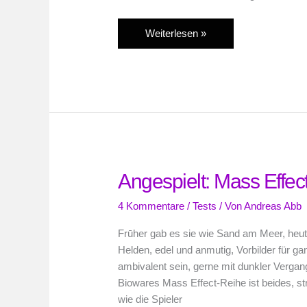
Im
Weiterlesen »
Test:
Gears
of
War
3
(Xbox
360)
Angespielt: Mass Effec
4 Kommentare
/
Tests
/ Von
Andreas Abb
Frūher gab es sie wie Sand am Meer, heut
Helden, edel und anmutig, Vorbilder für 
ambivalent sein, gerne mit dunkler Vergan
Biowares Mass Effect-Reihe ist beides, s
wie die Spieler