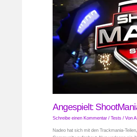
Angespielt: ShootMani
Schreibe einen Kommentar
/
Tests
/ Von
A
Nadeo hat sich mit den Trackmania-Teilen,