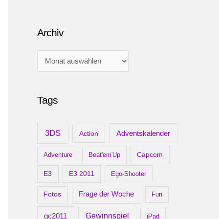
Archiv
A
r
c
Tags
h
i
v
3DS
Adventskalender
Action
Capcom
Adventure
Beat'em'Up
E3
E3 2011
Ego-Shooter
Frage der Woche
Fotos
Fun
gc2011
Gewinnspiel
iPad