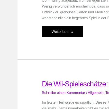
Community aufgebaut. Nun verlegen sie ih
Wenig verwunderlich erscheint da, dass sc
Entwickler, grandiose Karten und Modi en
wahrscheinlich ein begehrtes Spiel in der
Angespielt:
Weiterlesen »
ShootMania
Storm
Die Wii-Spieleschätze:
Schreibe einen Kommentar
/
Allgemein
,
Te
Im letzten Teil wurde es sportlich. Dieses
viel mehr Gemeinsamkeiten gibt es zwisch