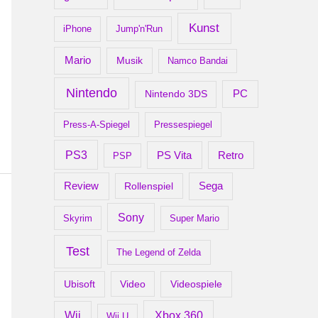
Kunst
iPhone
Jump'n'Run
Mario
Musik
Namco Bandai
Nintendo
PC
Nintendo 3DS
Press-A-Spiegel
Pressespiegel
PS3
Retro
PS Vita
PSP
Review
Rollenspiel
Sega
Sony
Skyrim
Super Mario
Test
The Legend of Zelda
Ubisoft
Video
Videospiele
Xbox 360
Wii
Wii U