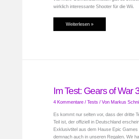
wirklich interessante Shooter für die Wii.
Die
Weiterlesen »
Wii-
Spieleschätze:
Klassische
Shooter
Im Test: Gears of War 
4 Kommentare
/
Tests
/ Von
Markus Schni
Es kommt nur selten vor, dass der dritte Te
Teil ist, der offiziell in Deutschland ersch
Exklusivtitel aus dem Hause Epic Games ge
demnach auch in unseren Regalen. Wir h