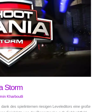
a Storm
min Kharboutli
 dank des spielinternen riesigen Leveleditors eine große