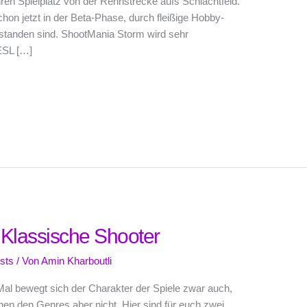
ren Spielplatz von der Rennstrecke aufs Schlachtfeld.
hon jetzt in der Beta-Phase, durch fleißige Hobby-
tstanden sind. ShootMania Storm wird sehr
 ESL […]
 Klassische Shooter
sts
/ Von
Amin Kharboutli
 Mal bewegt sich der Charakter der Spiele zwar auch,
en den Genres aber nicht. Hier sind für euch zwei