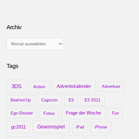
Archiv
A
r
c
Tags
h
i
v
3DS
Adventskalender
Action
Adventure
Capcom
Beat'em'Up
E3
E3 2011
Frage der Woche
Ego-Shooter
Fotos
Fun
gc2011
Gewinnspiel
iPad
iPhone