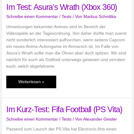
Im Test: Asura’s Wrath (Xbox 360)
Golf
(PS
Schreibe einen Kommentar
/
Tests
/ Von
Markus Schnittka
Vita)
Umsetzungen bekannter Animes sind im Bereich der
Videospiele an der Tagesordnung. Von daher dürfte man zuerst
nicht sonderlich interessiert aufhorchen, wenn seitens Capcom
ein neues Anime-Actiongame im Anmarsch ist. Im Falle von
Asura’s Wrath sollte man die Ohren aber doch spitzen. Wir sind
nämlich für euch als Gottheit unterwegs gewesen und verraten
euch, welch abgefahrene
Im
Weiterlesen »
Test:
Asura’s
Wrath
Im Kurz-Test: Fifa Football (PS Vita)
(Xbox
360)
Schreibe einen Kommentar
/
Tests
/ Von
Alexander Geisler
Passend zum Launch der PS Vita hat Electronic Arts einen