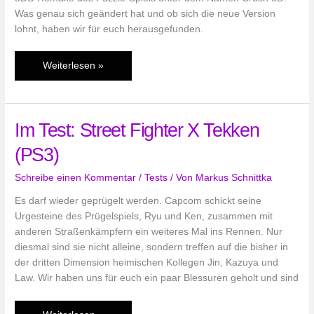
Was genau sich geändert hat und ob sich die neue Version
lohnt, haben wir für euch herausgefunden.
Im
Weiterlesen »
Test:
Crush
3D
Im Test: Street Fighter X Tekken
(3DS)
(PS3)
Schreibe einen Kommentar
/
Tests
/ Von
Markus Schnittka
Es darf wieder geprügelt werden. Capcom schickt seine
Urgesteine des Prügelspiels, Ryu und Ken, zusammen mit
anderen Straßenkämpfern ein weiteres Mal ins Rennen. Nur
diesmal sind sie nicht alleine, sondern treffen auf die bisher in
der dritten Dimension heimischen Kollegen Jin, Kazuya und
Law. Wir haben uns für euch ein paar Blessuren geholt und sind