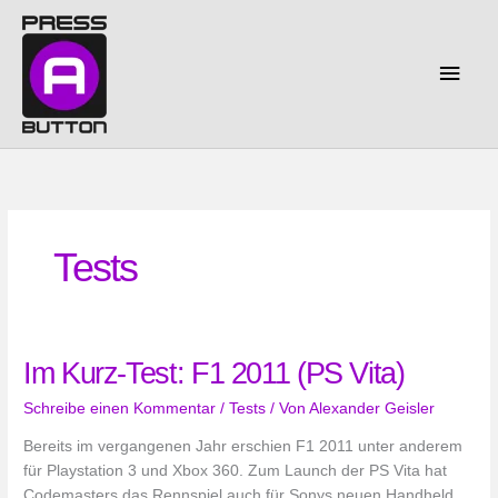
Zum
Inhalt
springen
Haup
Tests
Im Kurz-Test: F1 2011 (PS Vita)
Schreibe einen Kommentar
/
Tests
/ Von
Alexander Geisler
Bereits im vergangenen Jahr erschien F1 2011 unter anderem
für Playstation 3 und Xbox 360. Zum Launch der PS Vita hat
Codemasters das Rennspiel auch für Sonys neuen Handheld