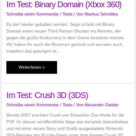
Im Test: Binary Domain (Xbox 360)
Plan
(PS
Schreibe einen Kommentar
/
Tests
/ Von
Markus Schnittka
Vita)
Es darf wieder geballert werden. Sega schickt mit Binary
Domain einen neuen Third Person-Shooter ins Rennen, der
gegen die große Konkurrenz in dem Genre bestehen möchte.
Wir haben für euch die Wummen gezückt und verraten euch,
inwiefern das gelungen ist…
Im
Weiterlesen »
Test:
Binary
Domain
Im Test: Crush 3D (3DS)
(Xbox
360)
Schreibe einen Kommentar
/
Tests
/ Von
Alexander Geisler
Bereits 2007 erschien Crush von Entwickler Zoe Mode für die
PSP. Im Januar veröffentlichte Sega das komplett überarbeitete
und mit einer neuen Story und Grafik ausgestattete Nintendo
3DS-Remake des Puzzle-Spiels unter dem Namen Crush 3D.