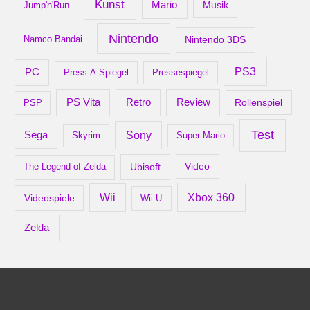
Kunst
Mario
Musik
Jump'n'Run
Nintendo
Nintendo 3DS
Namco Bandai
PS3
PC
Press-A-Spiegel
Pressespiegel
Retro
PS Vita
Review
Rollenspiel
PSP
Test
Sony
Sega
Skyrim
Super Mario
Ubisoft
Video
The Legend of Zelda
Xbox 360
Wii
Videospiele
Wii U
Zelda