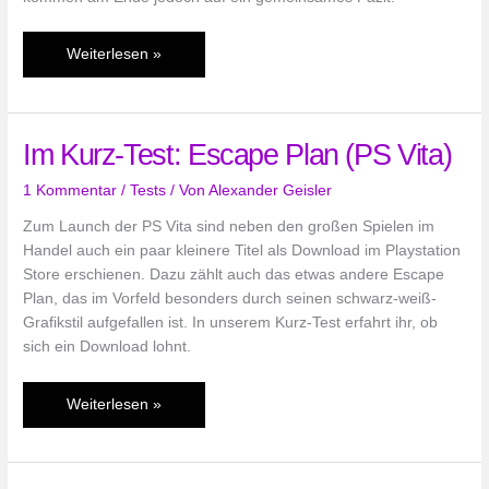
Im
Weiterlesen »
Audio-
Test:
Mass
Im Kurz-Test: Escape Plan (PS Vita)
Effect
3
1 Kommentar
/
Tests
/ Von
Alexander Geisler
(PS3
/
Zum Launch der PS Vita sind neben den großen Spielen im
Xbox
Handel auch ein paar kleinere Titel als Download im Playstation
360)
Store erschienen. Dazu zählt auch das etwas andere Escape
Plan, das im Vorfeld besonders durch seinen schwarz-weiß-
Grafikstil aufgefallen ist. In unserem Kurz-Test erfahrt ihr, ob
sich ein Download lohnt.
Im
Weiterlesen »
Kurz-
Test:
Escape