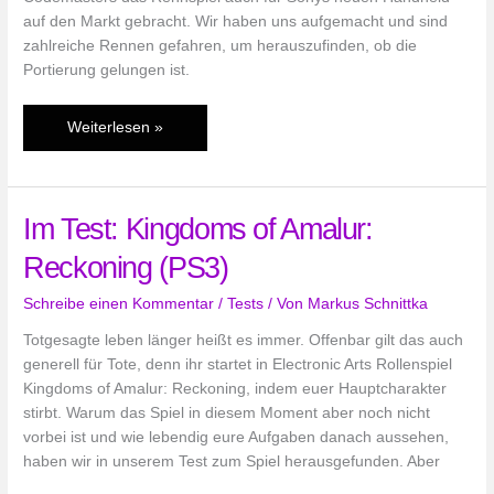
auf den Markt gebracht. Wir haben uns aufgemacht und sind
zahlreiche Rennen gefahren, um herauszufinden, ob die
Portierung gelungen ist.
Im
Weiterlesen »
Kurz-
Test:
F1
Im Test: Kingdoms of Amalur:
2011
(PS
Reckoning (PS3)
Vita)
Schreibe einen Kommentar
/
Tests
/ Von
Markus Schnittka
Totgesagte leben länger heißt es immer. Offenbar gilt das auch
generell für Tote, denn ihr startet in Electronic Arts Rollenspiel
Kingdoms of Amalur: Reckoning, indem euer Hauptcharakter
stirbt. Warum das Spiel in diesem Moment aber noch nicht
vorbei ist und wie lebendig eure Aufgaben danach aussehen,
haben wir in unserem Test zum Spiel herausgefunden. Aber