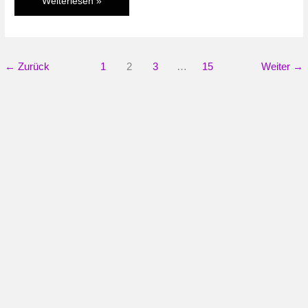
Im
Weiterlesen »
Test:
Street
Fighter
X
←
Zurück
1
2
3
…
15
Weiter
→
Tekken
(PS3)