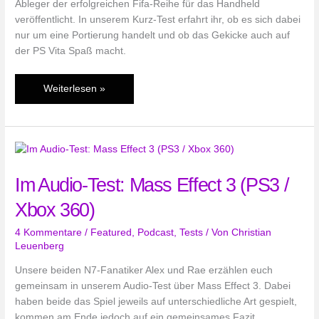
Ableger der erfolgreichen Fifa-Reihe für das Handheld
veröffentlicht. In unserem Kurz-Test erfahrt ihr, ob es sich dabei
nur um eine Portierung handelt und ob das Gekicke auch auf
der PS Vita Spaß macht.
Im
Weiterlesen »
Kurz-
Test:
Fifa
Football
(PS
Im Audio-Test: Mass Effect 3 (PS3 /
Vita)
Xbox 360)
4 Kommentare
/
Featured
,
Podcast
,
Tests
/ Von
Christian
Leuenberg
Unsere beiden N7-Fanatiker Alex und Rae erzählen euch
gemeinsam in unserem Audio-Test über Mass Effect 3. Dabei
haben beide das Spiel jeweils auf unterschiedliche Art gespielt,
kommen am Ende jedoch auf ein gemeinsames Fazit.