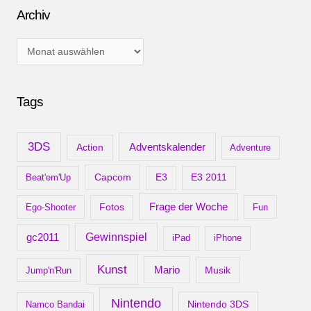
Archiv
Archiv
Tags
3DS
Adventskalender
Action
Adventure
Capcom
Beat'em'Up
E3
E3 2011
Frage der Woche
Ego-Shooter
Fotos
Fun
gc2011
Gewinnspiel
iPad
iPhone
Kunst
Mario
Musik
Jump'n'Run
Nintendo
Nintendo 3DS
Namco Bandai