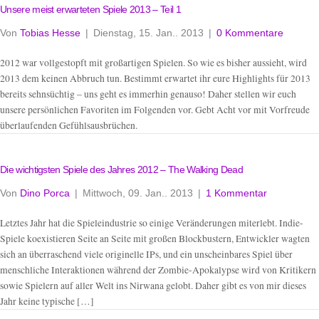
Unsere meist erwarteten Spiele 2013 – Teil 1
Von
Tobias Hesse
|
Dienstag, 15. Jan.. 2013
|
0 Kommentare
2012 war vollgestopft mit großartigen Spielen. So wie es bisher aussieht, wird
2013 dem keinen Abbruch tun. Bestimmt erwartet ihr eure Highlights für 2013
bereits sehnsüchtig – uns geht es immerhin genauso! Daher stellen wir euch
unsere persönlichen Favoriten im Folgenden vor. Gebt Acht vor mit Vorfreude
überlaufenden Gefühlsausbrüchen.
Die wichtigsten Spiele des Jahres 2012 – The Walking Dead
Von
Dino Porca
|
Mittwoch, 09. Jan.. 2013
|
1 Kommentar
Letztes Jahr hat die Spieleindustrie so einige Veränderungen miterlebt. Indie-
Spiele koexistieren Seite an Seite mit großen Blockbustern, Entwickler wagten
sich an überraschend viele originelle IPs, und ein unscheinbares Spiel über
menschliche Interaktionen während der Zombie-Apokalypse wird von Kritikern
sowie Spielern auf aller Welt ins Nirwana gelobt. Daher gibt es von mir dieses
Jahr keine typische […]