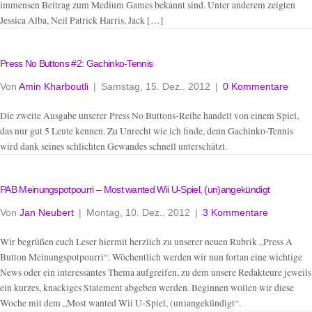
immensen Beitrag zum Medium Games bekannt sind. Unter anderem zeigten
Jessica Alba, Neil Patrick Harris, Jack […]
Press No Buttons #2: Gachinko-Tennis
Von
Amin Kharboutli
|
Samstag, 15. Dez.. 2012
|
0 Kommentare
Die zweite Ausgabe unserer Press No Buttons-Reihe handelt von einem Spiel,
das nur gut 5 Leute kennen. Zu Unrecht wie ich finde, denn Gachinko-Tennis
wird dank seines schlichten Gewandes schnell unterschätzt.
PAB Meinungspotpourri – Most wanted Wii U-Spiel, (un)angekündigt
Von
Jan Neubert
|
Montag, 10. Dez.. 2012
|
3 Kommentare
Wir begrüßen euch Leser hiermit herzlich zu unserer neuen Rubrik „Press A
Button Meinungspotpourri“. Wöchentlich werden wir nun fortan eine wichtige
News oder ein interessantes Thema aufgreifen, zu dem unsere Redakteure jeweils
ein kurzes, knackiges Statement abgeben werden. Beginnen wollen wir diese
Woche mit dem „Most wanted Wii U-Spiel, (un)angekündigt“.