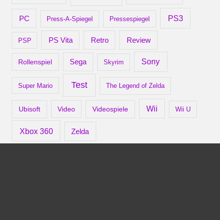
PS3
PC
Press-A-Spiegel
Pressespiegel
Retro
PS Vita
Review
PSP
Sony
Rollenspiel
Sega
Skyrim
Test
Super Mario
The Legend of Zelda
Wii
Ubisoft
Video
Videospiele
Wii U
Xbox 360
Zelda