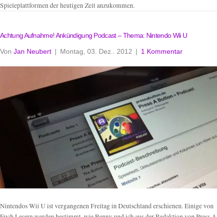
Spieleplattformen der heutigen Zeit anzukommen.
Achtung Aufnahme! Ankündigung Podcast – Thema: Nintendo Wii U
Von
Jan Neubert
|
Montag, 03. Dez.. 2012
|
1 Kommentar
Nintendos Wii U ist vergangenen Freitag in Deutschland erschienen. Einige von
Euch Lesern werden bestimmt, wie Benny und ich aus der Redaktion von Press A